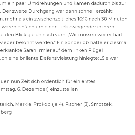
 um ein paar Umdrehungen und kamen dadurch bis zur
 Der zweite Durchgang war dann schnell erzählt:
 mehr als ein zwischenzeitliches 16:16 nach 38 Minuten
ie waren einfach um einen Tick zwingender in ihren
 den Blick gleich nach vorn: „Wir müssen weiter hart
ieder belohnt werden.“ Ein Sonderlob hatte er diesmal
 erkrankte Sarah Irmler auf dem linken Flügel
h eine brillante Defensivleistung hinlegte: „Sie war
n nun Zeit sich ordentlich für ein erstes
amstag, 6. Dezember) einzustellen.
eterich, Merkle, Prokop (je 4), Fischer (3), Smotzek,
nberg