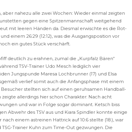
ch, aber nahezu alle zwei Wochen: Wieder einmal zeigten
 Haunstetten gegen eine Spitzenmannschaft weitgehend
eut mit leeren Händen da. Diesmal erwischte es die Rot-
nd einem 26:29 (12:12), was die Ausgangsposition vor
och ein gutes Stück verschärft.
fiff deutlich zu erahnen, zumal die „Kurpfalz Bären“
während TSV-Trainer Udo Mesch lediglich vier
beiden Jungspunde Maresa Lochbrunner (17) und Elsa
sgemäß verlief somit auch die Anfangsphase mit einem
0 Besucher stellten sich auf einen geruhsamen Handball-
 zeigte allerdings hier schon Charakter: Nach acht
wungen und war in Folge sogar dominant. Ketsch biss
gen Abwehr des TSV aus und Kiara Spindler konnte einige
nach einem astreinen Hattrick auf 10:6 stellte (18.), war
 und TSG-Trainer Kuhn zum Time-Out gezwungen. Die