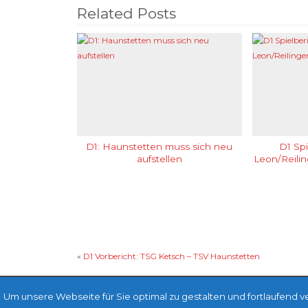
Related Posts
D1: Haunstetten muss sich neu
D1 Spi
aufstellen
Leon/Reili
«
D1 Vorbericht: TSG Ketsch – TSV Haunstetten
Um unsere Webseite für Sie optimal zu gestalten und fortlaufend