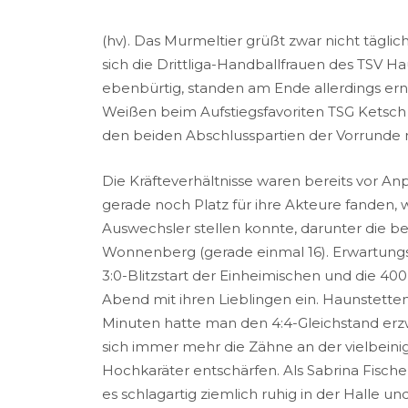
(hv). Das Murmeltier grüßt zwar nicht tägli
sich die Drittliga-Handballfrauen des TSV
ebenbürtig, standen am Ende allerdings ern
Weißen beim Aufstiegsfavoriten TSG Ketsch u
den beiden Abschlusspartien der Vorrunde n
Die Kräfteverhältnisse waren bereits vor Anp
gerade noch Platz für ihre Akteure fanden, 
Auswechsler stellen konnte, darunter die 
Wonnenberg (gerade einmal 16). Erwartung
3:0-Blitzstart der Einheimischen und die 40
Abend mit ihren Lieblingen ein. Haunstetten
Minuten hatte man den 4:4-Gleichstand erz
sich immer mehr die Zähne an der vielbeini
Hochkaräter entschärfen. Als Sabrina Fischer 
es schlagartig ziemlich ruhig in der Halle