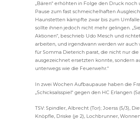
„Bären“ erhöhten in Folge den Druck noch
Pause zum fast schmeichelhaften Ausgleich.
Haunstetten kämpfte zwar bis zum Umfallen,
sollte ihnen jedoch nicht mehr gelingen. „S
Aktionen“, beschrieb Udo Mesch und richtete
arbeiten, und irgendwann werden wir auch w
für Somma Dieterich parat, die nicht nur die
ausgezeichnet ersetzten konnte, sondern auc
unterwegs wie die Feuerwehr.“
In zwei Wochen Aufbaupause haben die Fraue
„Schicksalsspiel“ gegen den HC Erlangen (S
TSV: Spindler, Albrecht (Tor); Joerss (5/3), Di
Knöpfle, Driske (je 2), Lochbrunner, Wonne