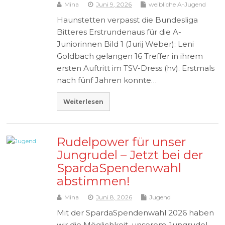
Mina
Juni 9, 2026
weibliche A-Jugend
Haunstetten verpasst die Bundesliga
Bitteres Erstrundenaus für die A-
Juniorinnen Bild 1 (Jurij Weber): Leni
Goldbach gelangen 16 Treffer in ihrem
ersten Auftritt im TSV-Dress (hv). Erstmals
nach fünf Jahren konnte…
Weiterlesen
Rudelpower für unser
Jungrudel – Jetzt bei der
SpardaSpendenwahl
abstimmen!
Mina
Juni 8, 2026
Jugend
Mit der SpardaSpendenwahl 2026 haben
wir die Möglichkeit, unserem Jungrudel