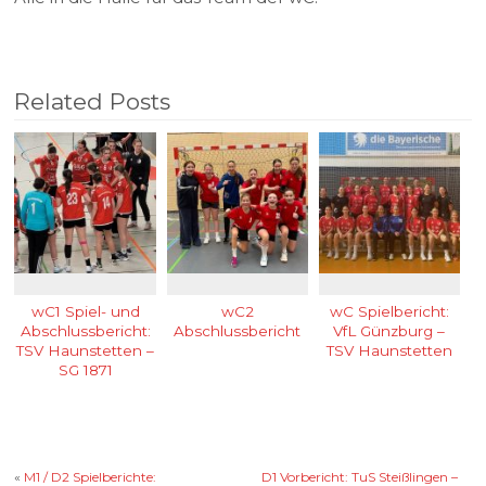
Related Posts
wC1 Spiel- und
wC2
wC Spielbericht:
Abschlussbericht:
Abschlussbericht
VfL Günzburg –
TSV Haunstetten –
TSV Haunstetten
SG 1871
Augsburg/Gersthofen
«
M1 / D2 Spielberichte:
D1 Vorbericht: TuS Steißlingen –