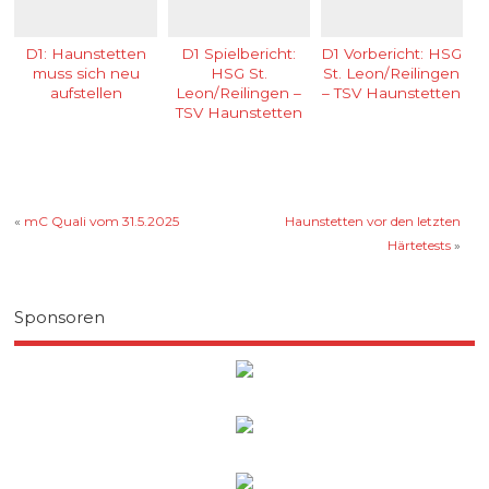
D1: Haunstetten
D1 Spielbericht:
D1 Vorbericht: HSG
muss sich neu
HSG St.
St. Leon/Reilingen
aufstellen
Leon/Reilingen –
– TSV Haunstetten
TSV Haunstetten
«
mC Quali vom 31.5.2025
Haunstetten vor den letzten
Härtetests
»
Sponsoren