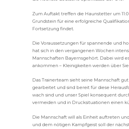
Zum Auftakt treffen die Haunstetter u
m
11:
Grundstein für
eine erfolgreiche
Qualifikatio
Fortsetzung findet
.
Die Voraussetzungen für spannende und hoc
hat sich in den vergangenen Wochen intensiv
Mannschaften Bayern
s
gehört
. Dabei wird 
ankommen
–
Kleinigkeiten
werden
über Sie
Das Trainerteam sieht seine Mannschaft gut
gearbeitet und sind bereit für diese Heraus
wach sind und unser Spiel konsequent durchz
vermeiden und in Drucksituationen einen k
Die Mannschaft will als Einheit auftreten und
und dem nötigen Kampfgeist soll der nächs