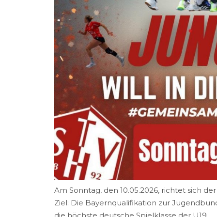
Am Sonntag
, den
10.05.2026
,
richtet sich de
Ziel: Die Bayernqualifikation zur Jugendbun
die höchste deutsche Spielklasse der U19.