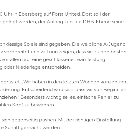
00
Uhr in Ebersberg auf Forst United.
Dort
soll
der
n
gelegt werden, der
Anfang Juni
auf DHB-Ebene seine
hklassige Spiele sind gegeben
. Die weibliche A-Jugend
 vorbereitet und will nun zeigen, dass sie zu den besten
es vor allem auf eine geschlossene Teamleistung
g oder Niederlage entscheiden.
 gerüstet: „Wir haben in den letzten Wochen konzentriert
forderung. Entscheidend wird sein, dass wir von Beginn an
iehen.“ Besonders wichtig sei es, einfache Fehler zu
ühlen Kopf zu bewahren.
 sich gegenseitig pushen. Mit der richtigen Einstellung
te Schritt gemacht werden.