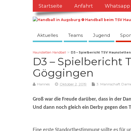
Startseite
Anfahrt
Whatsapp
Aktuelles
Teams
Jugend
Spon
Haunstetten Handball
☞
D3 – Spielbericht TSV Haunstette
D3 – Spielbericht 
Göggingen
Hannes
Oktober 2, 2019
3. Mannschaft Dam
Groß war die Freude darüber, dass in der D
Und dann noch gleich ein Derby gegen den 
Eine erste Standortbestimmung sollte es für u