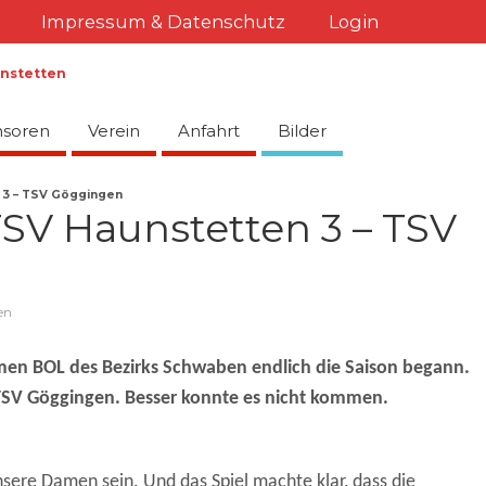
Impressum & Datenschutz
Login
soren
Verein
Anfahrt
Bilder
n 3 – TSV Göggingen
TSV Haunstetten 3 – TSV
en
amen BOL des Bezirks Schwaben endlich die Saison begann.
TSV Göggingen. Besser konnte es nicht kommen.
nsere Damen sein. Und das Spiel machte klar, dass die