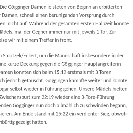
 Die Gögginger Damen leisteten von Beginn an erbitterten
r Damen, schnell einen beruhigenden Vorsprung durch
n, nicht auf. Während der gesamten ersten Halbzeit konnte
ädels, mal der Gegner immer nur mit jeweils 1 Tor. Zur
se wir mit einem Treffer in front.
m Smotzek/Eckert, um die Mannschaft insbesondere in der
eine kurze Deckung gegen die Gögginger Hauptangreiferin
 Damen konnten sich beim 15:12 erstmals mit 3 Toren
sich jedoch getäuscht. Göggingen kämpfte weiter und konnte
ogar selbst wieder in Führung gehen. Unsere Mädels hielten
Zwischenspurt zum 22:19 wieder eine 3-Tore-Führung
fenden Gögginger nun doch allmählich zu schwinden begann,
sieren. Am Ende stand mit 25:22 ein verdienter Sieg, obwohl
nbürtig gezeigt hatten.