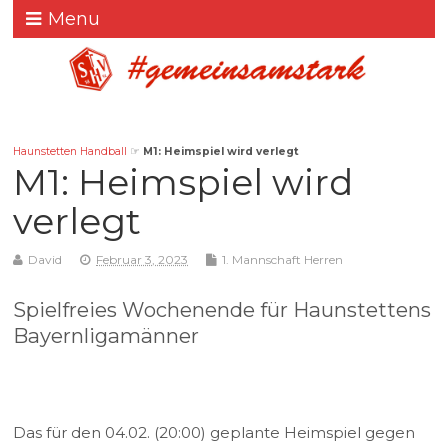
Menu
Haunstetten Handball
☞
M1: Heimspiel wird verlegt
M1: Heimspiel wird
verlegt
David
Februar 3, 2023
1. Mannschaft Herren
Spielfreies Wochenende für Haunstettens
Bayernligamänner
Das für den 04.02. (20:00) geplante Heimspiel gegen