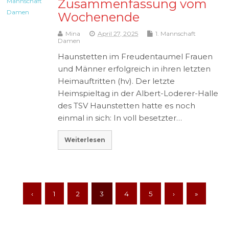
Zusammenfassung vom
Wochenende
Mina
April 27, 2025
1. Mannschaft
Damen
Haunstetten im Freudentaumel Frauen
und Männer erfolgreich in ihren letzten
Heimauftritten (hv). Der letzte
Heimspieltag in der Albert-Loderer-Halle
des TSV Haunstetten hatte es noch
einmal in sich: In voll besetzter…
Weiterlesen
‹
1
2
3
4
5
›
»