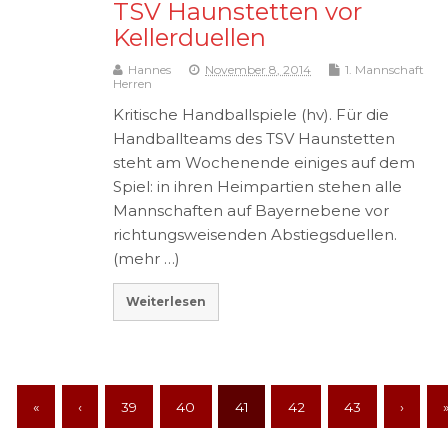
TSV Haunstetten vor
Kellerduellen
Hannes
November 8, 2014
1. Mannschaft
Herren
Kritische Handballspiele (hv). Für die
Handballteams des TSV Haunstetten
steht am Wochenende einiges auf dem
Spiel: in ihren Heimpartien stehen alle
Mannschaften auf Bayernebene vor
richtungsweisenden Abstiegsduellen.
(mehr …)
Weiterlesen
«
‹
39
40
41
42
43
›