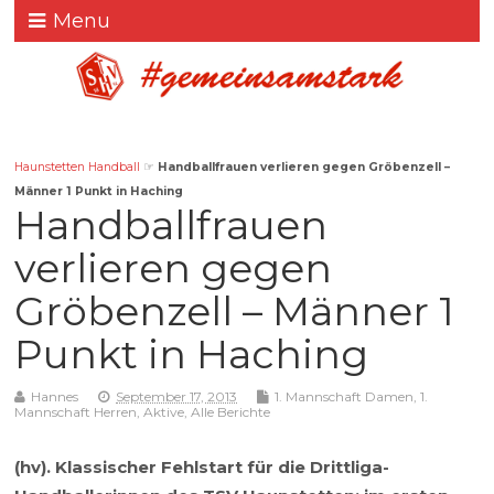
Menu
Haunstetten Handball
☞
Handballfrauen verlieren gegen Gröbenzell –
Männer 1 Punkt in Haching
Handballfrauen
verlieren gegen
Gröbenzell – Männer 1
Punkt in Haching
Hannes
September 17, 2013
1. Mannschaft Damen
,
1.
Mannschaft Herren
,
Aktive
,
Alle Berichte
(hv). Klassischer Fehlstart für die Drittliga-