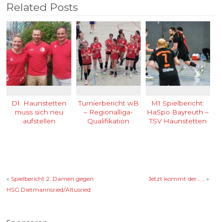
Related Posts
D1: Haunstetten
Turnierbericht wB
M1 Spielbericht:
muss sich neu
– Regionalliga-
HaSpo Bayreuth –
aufstellen
Qualifikation
TSV Haunstetten
«
Spielbericht 2. Damen gegen
Jetzt kommt der……
»
HSG Dietmannsried/Altusried