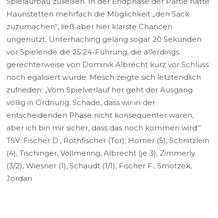
Spielaufbau zuließen. In der Endphase der Partie hatte
Haunstetten mehrfach die Möglichkeit „den Sack
zuzumachen“, ließ aber hier klarste Chancen
ungenützt. Unterhaching gelang sogar 20 Sekunden
vor Spielende die 25:24-Führung, die allerdings
gerechterweise von Dominik Albrecht kurz vor Schluss
noch egalisiert wurde. Mesch zeigte sich letztendlich
zufrieden: „Vom Spielverlauf her geht der Ausgang
völlig in Ordnung. Schade, dass wir in der
entscheidenden Phase nicht konsequenter waren,
aber ich bin mir sicher, dass das noch kommen wird.“
TSV: Fischer D., Rothfischer (Tor); Horner (5), Schnitzlein
(4), Tischinger, Vollmering, Albrecht (je 3), Zimmerly
(3/2), Wiesner (1), Schaudt (1/1), Fischer F., Smotzek,
Jordan