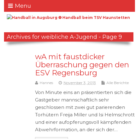
Menu
Archives for weibliche A-Jugend - Page 9
wA mit faustdicker
Überraschung gegen den
ESV Regensburg
Hannes
November 3, 2013
Alle Berichte
Von Minute eins an präsentierten sich die
Gastgeber mannschaftlich sehr
geschlossen mit zwei gut parierenden
Torhütern Freija Miller und Isi Helmschrott
und einer aufopferungsvoll kämpfenden
Abwehrformation, an der sich der…