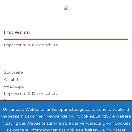
Impressum
Impressum & Datenschutz
Startseite
Anfahrt
Whatsapp
Impressum & Datenschutz
Login
Um unsere Webseite für Sie optimal zu gestalten und fortlaufend
verbessern zu können, verwenden wir Cookies. Durch die weitere
Nutzung der Webseite stimmen Sie der Verwendung von Cookies
zu. Weitere Informationen zu Cookies erhalten Sie in unserer