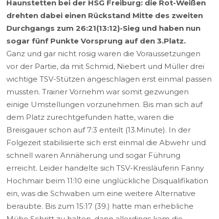
Haunstetten bei der HSG Freiburg: die Rot-Weißen
drehten dabei einen Rückstand Mitte des zweiten
Durchgangs zum 26:21(13:12)-Sieg und haben nun
sogar fünf Punkte Vorsprung auf den 3.Platz.
Ganz und gar nicht rosig waren die Voraussetzungen
vor der Partie, da mit Schmid, Niebert und Müller drei
wichtige TSV-Stützen angeschlagen erst einmal passen
mussten. Trainer Vornehm war somit gezwungen
einige Umstellungen vorzunehmen. Bis man sich auf
dem Platz zurechtgefunden hatte, waren die
Breisgauer schon auf 7:3 enteilt (13.Minute). In der
Folgezeit stabilisierte sich erst einmal die Abwehr und
schnell waren Annäherung und sogar Führung
erreicht. Leider handelte sich TSV-Kreisläuferin Fanny
Hochmair beim 11:10 eine unglückliche Disqualifikation
ein, was die Schwaben um eine weitere Alternative
beraubte. Bis zum 15:17 (39.) hatte man erhebliche
Mühe Schritt zu halten, dann allerdings kam die