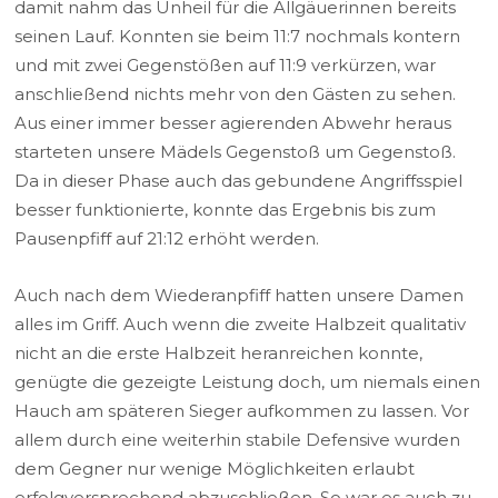
damit nahm das Unheil für die Allgäuerinnen bereits
seinen Lauf. Konnten sie beim 11:7 nochmals kontern
und mit zwei Gegenstößen auf 11:9 verkürzen, war
anschließend nichts mehr von den Gästen zu sehen.
Aus einer immer besser agierenden Abwehr heraus
starteten unsere Mädels Gegenstoß um Gegenstoß.
Da in dieser Phase auch das gebundene Angriffsspiel
besser funktionierte, konnte das Ergebnis bis zum
Pausenpfiff auf 21:12 erhöht werden.
Auch nach dem Wiederanpfiff hatten unsere Damen
alles im Griff. Auch wenn die zweite Halbzeit qualitativ
nicht an die erste Halbzeit heranreichen konnte,
genügte die gezeigte Leistung doch, um niemals einen
Hauch am späteren Sieger aufkommen zu lassen. Vor
allem durch eine weiterhin stabile Defensive wurden
dem Gegner nur wenige Möglichkeiten erlaubt
erfolgversprechend abzuschließen. So war es auch zu