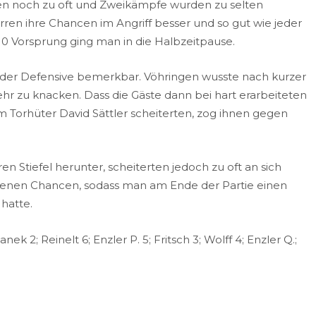
en noch zu oft und Zweikämpfe wurden zu selten
n ihre Chancen im Angriff besser und so gut wie jeder
10 Vorsprung ging man in die Halbzeitpause.
der Defensive bemerkbar. Vöhringen wusste nach kurzer
r zu knacken. Dass die Gäste dann bei hart erarbeiteten
Torhüter David Sättler scheiterten, zog ihnen gegen
ren Stiefel herunter, scheiterten jedoch zu oft an sich
benen Chancen, sodass man am Ende der Partie einen
 hatte.
ek 2; Reinelt 6; Enzler P. 5; Fritsch 3; Wolff 4; Enzler Q.;