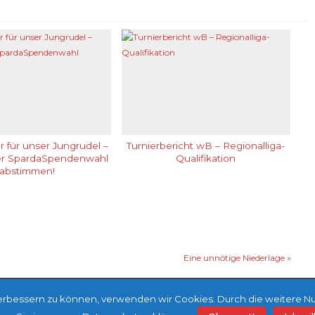
 für unser Jungrudel –
Turnierbericht wB – Regionalliga-
der SpardaSpendenwahl
Qualifikation
abstimmen!
Eine unnötige Niederlage
»
 verbessern zu können, verwenden wir Cookies. Durch die weitere