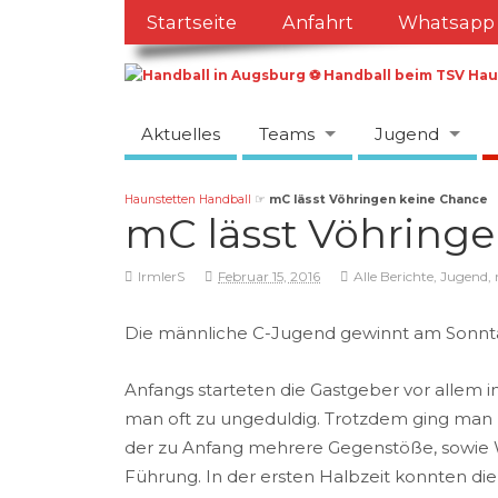
Startseite
Anfahrt
Whatsapp
Aktuelles
Teams
Jugend
Haunstetten Handball
☞
mC lässt Vöhringen keine Chance
mC lässt Vöhring
IrmlerS
Februar 15, 2016
Alle Berichte
,
Jugend
,
Die männliche C-Jugend gewinnt am Sonnta
Anfangs starteten die Gastgeber vor allem in
man oft zu ungeduldig. Trotzdem ging man D
der zu Anfang mehrere Gegenstöße, sowie Wü
Führung. In der ersten Halbzeit konnten die